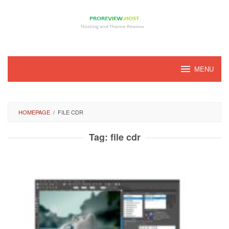
Loncat
ke
konten
MENU
HOMEPAGE
/
FILE CDR
Tag:
file cdr