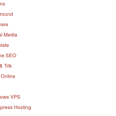
ins
ground
ware
al Media
late
me SEO
& Trik
 Online
dows VPS
press Hosting