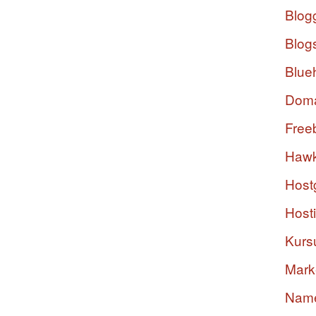
Blog
Blog
Blue
Dom
Free
Hawk
Host
Host
Kurs
Mark
Nam