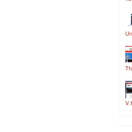
Un
Th
V.