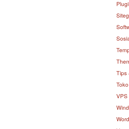
Plug
Site
Soft
Sosi
Temp
The
Tips 
Toko
VPS
Win
Word