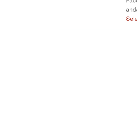
and
Sel