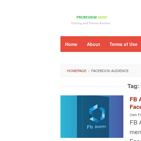
Loncat
ke
konten
Home
About
Terms of Use
HOMEPAGE
/
FACEBOOK AUDIENCE
Tag:
FB A
Fac
Oleh
F
FB 
men
Fac