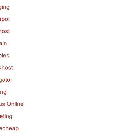
ging
spot
host
ain
bies
host
gator
ing
us Online
eting
echeap