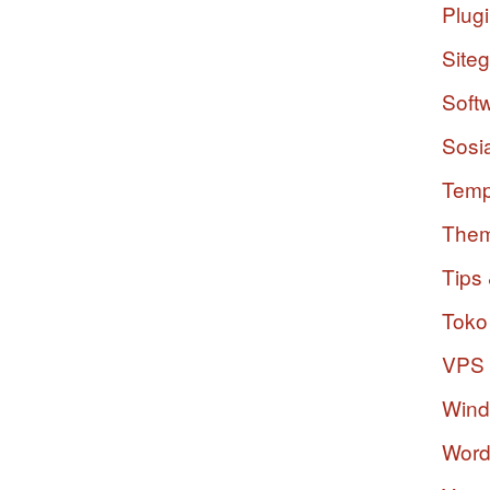
Plug
Site
Soft
Sosi
Temp
The
Tips 
Toko
VPS
Win
Word