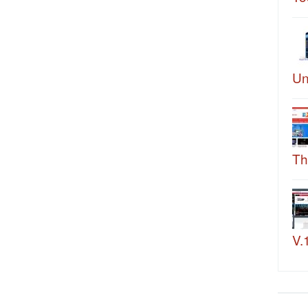
Un
Th
V.