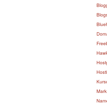
Blog
Blog
Blue
Dom
Free
Hawk
Host
Host
Kurs
Mark
Nam