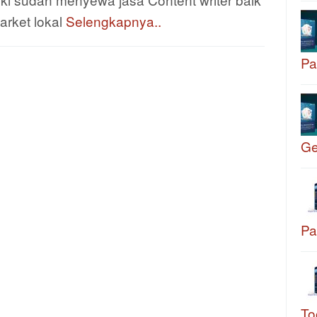
arket lokal
Selengkapnya..
Pa
G
Pa
To