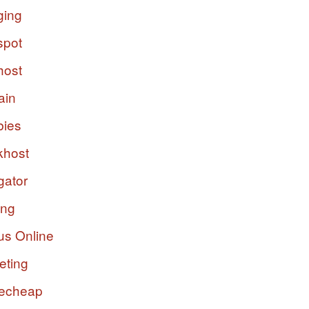
ging
spot
host
ain
bies
host
gator
ing
us Online
eting
echeap