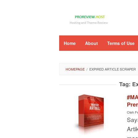
Loncat
ke
konten
Home
About
Terms of Use
HOMEPAGE
/
EXPIRED ARTICLE SCRAPER
Tag:
Ex
#MA
Prem
Oleh
F
Say
Arti
mes