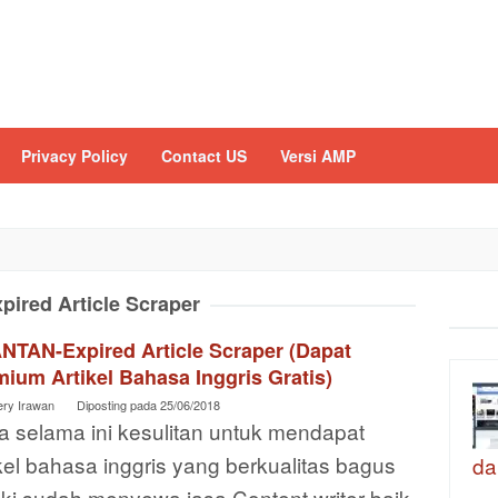
Privacy Policy
Contact US
Versi AMP
pired Article Scraper
NTAN-Expired Article Scraper (Dapat
ium Artikel Bahasa Inggris Gratis)
ery Irawan
Diposting pada
25/06/2018
a selama ini kesulitan untuk mendapat
kel bahasa inggris yang berkualitas bagus
da
ki sudah menyewa jasa Content writer baik