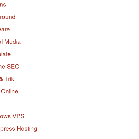
ins
ground
ware
al Media
late
me SEO
& Trik
 Online
dows VPS
press Hosting