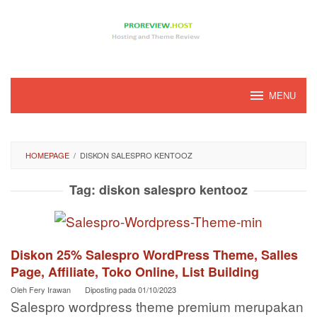
Loncat
ke
konten
MENU
HOMEPAGE
/
DISKON SALESPRO KENTOOZ
Tag:
diskon salespro kentooz
Diskon 25% Salespro WordPress Theme, Salles
Page, Affiliate, Toko Online, List Building
Oleh
Fery Irawan
Diposting pada
01/10/2023
Salespro wordpress theme premium merupakan