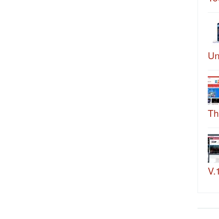
Un
Th
V.