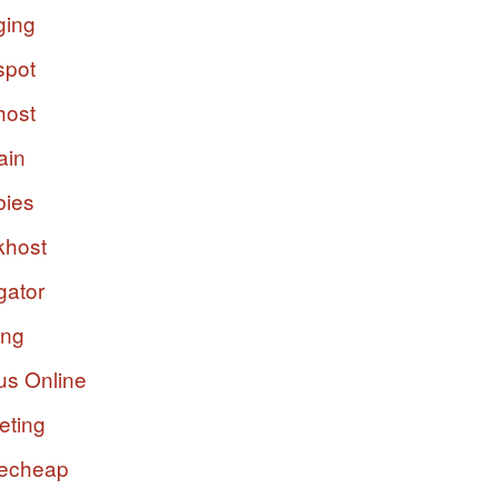
ging
spot
host
ain
bies
host
gator
ing
us Online
eting
echeap