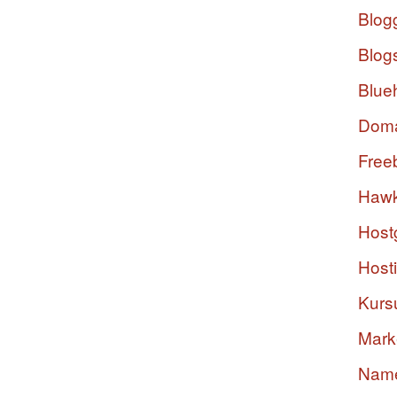
Blog
Blog
Blue
Dom
Free
Hawk
Host
Host
Kurs
Mark
Nam