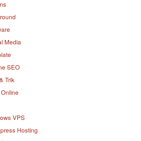
ins
ground
ware
al Media
late
me SEO
& Trik
 Online
dows VPS
press Hosting