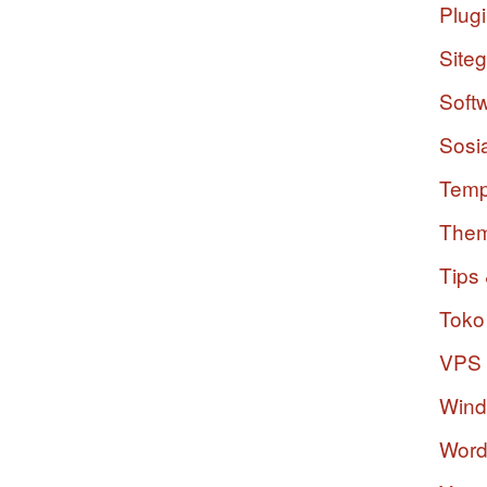
Plug
Site
Soft
Sosi
Temp
The
Tips 
Toko
VPS
Win
Word