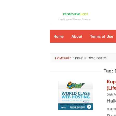
Loncat
ke
konten
Home
About
Terms of Use
HOMEPAGE
/
DISKON HAWKHOST 25
Tag:
Kup
(Lif
Oleh
F
Hal
mem
Requ