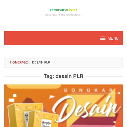
Loncat
ke
konten
MENU
HOMEPAGE
/
DESAIN PLR
Tag:
desain PLR