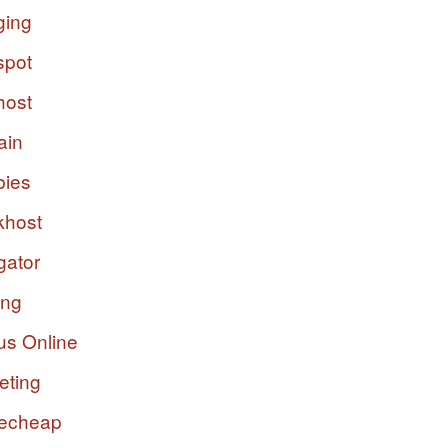
ging
spot
host
ain
bies
host
gator
ing
us Online
eting
echeap