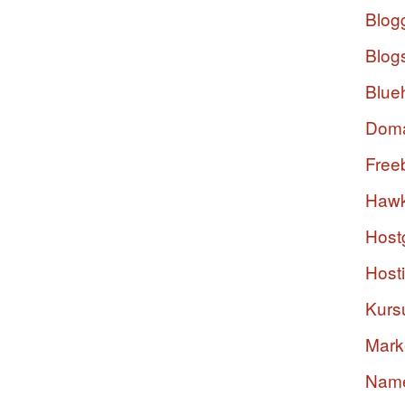
Blog
Blog
Blue
Dom
Free
Hawk
Host
Host
Kurs
Mark
Nam