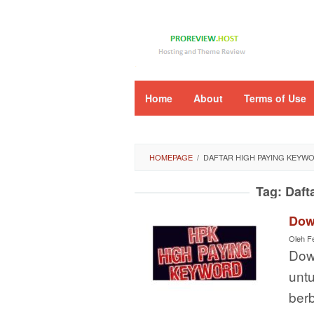
Loncat
ke
konten
Home
About
Terms of Use
HOMEPAGE
/
DAFTAR HIGH PAYING KEYW
Tag:
Daft
Dow
Oleh
F
Dow
untu
berb