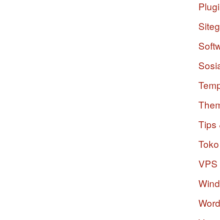
Plug
Site
Soft
Sosi
Temp
The
Tips 
Toko
VPS
Win
Word