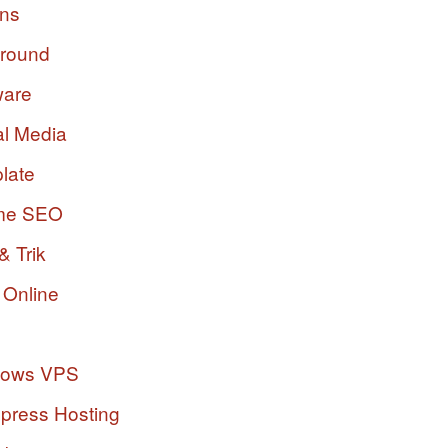
ins
ground
ware
al Media
late
me SEO
& Trik
 Online
dows VPS
press Hosting