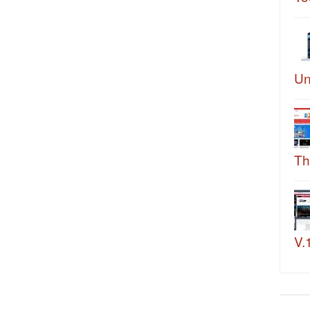
Un
Th
V.