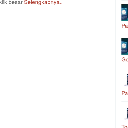
klik besar
Selengkapnya..
Pa
G
Pa
To