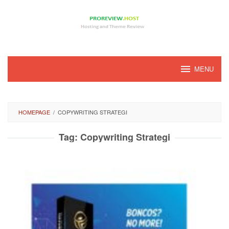
Loncat
ke
konten
MENU
HOMEPAGE
/
COPYWRITING STRATEGI
Tag:
Copywriting Strategi