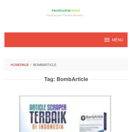
Loncat
ke
konten
MENU
HOMEPAGE
/
BOMBARTICLE
Tag:
BombArticle