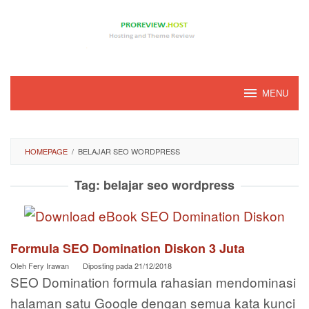
Loncat
ke
konten
MENU
HOMEPAGE
/
BELAJAR SEO WORDPRESS
Tag:
belajar seo wordpress
Formula SEO Domination Diskon 3 Juta
Oleh
Fery Irawan
Diposting pada
21/12/2018
SEO Domination formula rahasian mendominasi
halaman satu Google dengan semua kata kunci