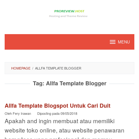
Loncat
ke
konten
MENU
HOMEPAGE
/
ALLFA TEMPLATE BLOGGER
Tag:
Allfa Template Blogger
Allfa Template Blogspot Untuk Cari Duit
Oleh
Fery Irawan
Diposting pada
09/05/2018
Apakah and ingin membuat atau memiliki
website toko online, atau website penawaran