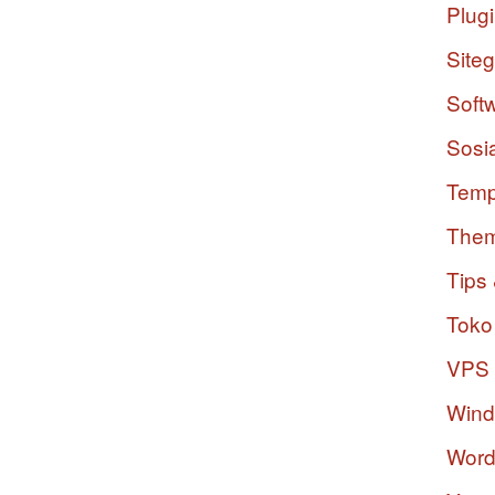
Plug
Site
Soft
Sosi
Temp
The
Tips 
Toko
VPS
Win
Word