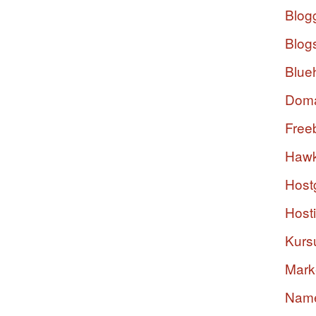
Blog
Blog
Blue
Dom
Free
Hawk
Host
Host
Kurs
Mark
Nam