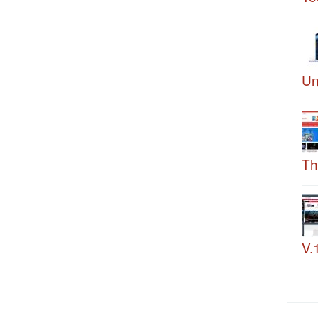
Un
Th
V.