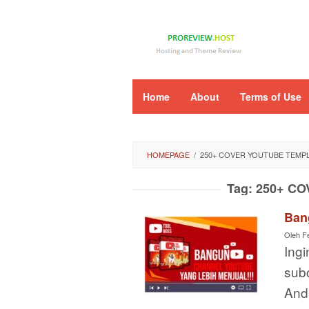
Loncat
ke
konten
Home
About
Terms of Use
HOMEPAGE
/
250+ COVER YOUTUBE TEMP
Tag:
250+ C
Ban
Oleh
F
Ing
subc
And