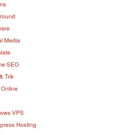
ins
ground
ware
al Media
late
me SEO
& Trik
 Online
dows VPS
press Hosting