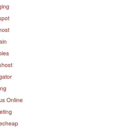
ging
spot
host
ain
bies
host
gator
ing
us Online
eting
echeap