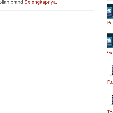
pilan brand
Selengkapnya..
Pa
G
Pa
To