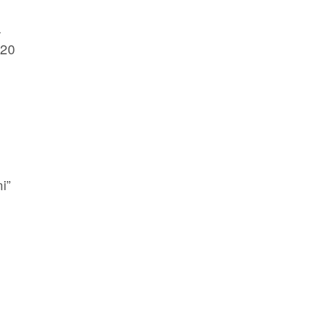
.
 20
i”