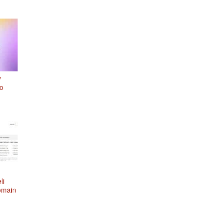
y
o
li
omain