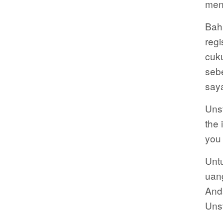
mene
Bah
regi
cuk
seb
say
Unst
the 
you 
Unt
uang
And
Uns