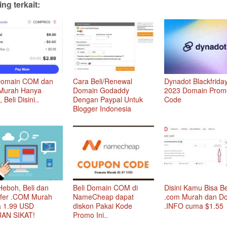
ng terkait:
 Domain COM dan
Cara Beli/Renewal
Dynadot Blackfrida
Murah Hanya
Domain Godaddy
2023 Domain Prom
 Beli Disini..
Dengan Paypal Untuk
Code
Blogger Indonesia
Heboh, Beli dan
Beli Domain COM di
Disini Kamu Bisa Be
sfer .COM Murah
NameCheap dapat
.com Murah dan D
 1.99 USD
diskon Pakai Kode
.INFO cuma $1.55
AN SIKAT!
Promo Ini..