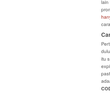
lai
pro
han
car
Ca
Pert
dulu
itu 
expi
past
ada
CO