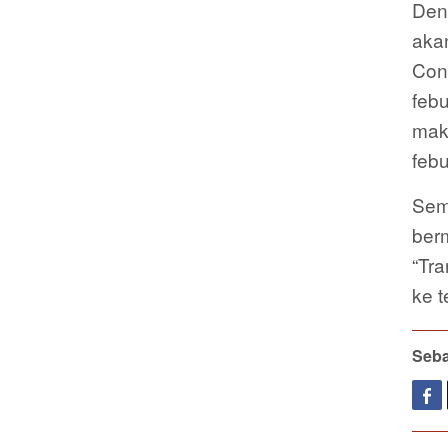
Den
akan
Con
febu
mak
febu
Semo
ber
“Tr
ke 
Seba