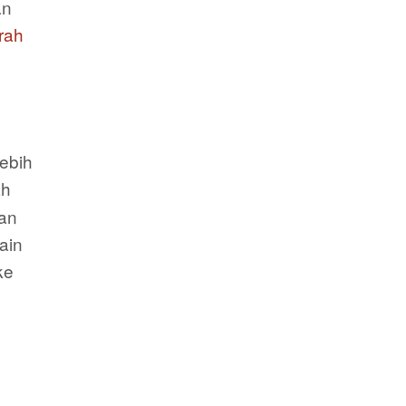
an
rah
lebih
ah
kan
ain
ke