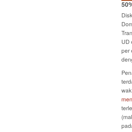
50%
Disk
Dom
Tran
UD 
per 
den
Pen
terd
wak
men
ter
(ma
pada