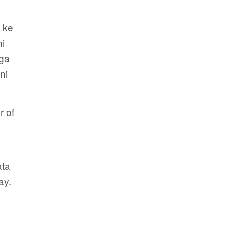
 ke
ni
uga
ni
r of
ta
ay.