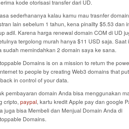
rima kode otorisasi transfer dari UD.
asa sederhananya kalau kamu mau trasnfer domain
stran lain sebelum 1 tahun, kena pinallty $5.53 dan i
up adil. Karena harga renewal domain COM di UD j
etulnya tergolong murah hanya $11 USD saja. Saat i
a sudah memindahkan 2 domain saya ke sana.
oppable Domains is on a mission to return the powe
internet to people by creating Web3 domains that put
back in control of your data.
uk pembayaran domain Anda bisa menggunakan ma
 cripto,
paypal
, kartu kredit Apple pay dan google P
a juga bisa Membeli dan Menjual Domain Anda di
toppable Domains.