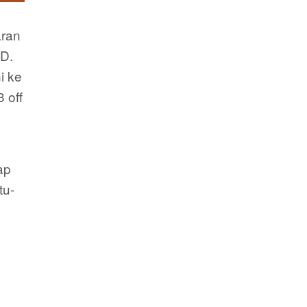
aran
D.
i ke
 off
ap
tu-